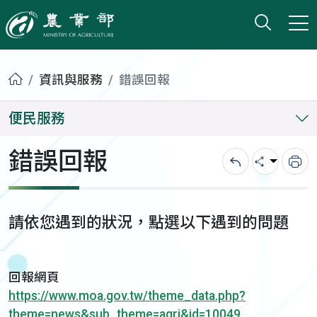
打開搜
小版
農業部
首頁
資訊與服務
錯誤回報
便民服務
錯誤回報
回上一頁
分享
列
請依您遇到的狀況，點選以下遇到的問題
回報網頁
https://www.moa.gov.tw/theme_data.php?
theme=news&sub_theme=agri&id=10049