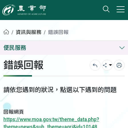
打開搜
小版
農業部
首頁
資訊與服務
錯誤回報
便民服務
錯誤回報
回上一頁
分享
列
請依您遇到的狀況，點選以下遇到的問題
回報網頁
https://www.moa.gov.tw/theme_data.php?
theme=news&sub_theme=agri&id=10148