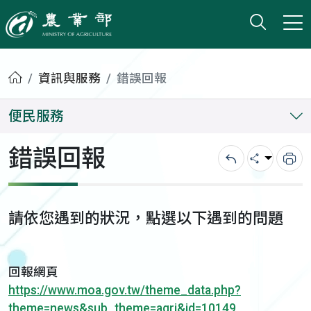
打開搜
小版
農業部
首頁
資訊與服務
錯誤回報
便民服務
錯誤回報
回上一頁
分享
列
請依您遇到的狀況，點選以下遇到的問題
回報網頁
https://www.moa.gov.tw/theme_data.php?
theme=news&sub_theme=agri&id=10149