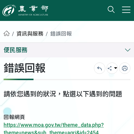
打開搜
小版
農業部
首頁
資訊與服務
錯誤回報
便民服務
錯誤回報
回上一頁
分享
列
請依您遇到的狀況，點選以下遇到的問題
回報網頁
https://www.moa.gov.tw/theme_data.php?
theme=news&sub_theme=agri&id=2454