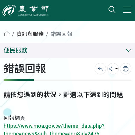
打開搜
小版
農業部
首頁
資訊與服務
錯誤回報
便民服務
錯誤回報
回上一頁
分享
列
請依您遇到的狀況，點選以下遇到的問題
回報網頁
https://www.moa.gov.tw/theme_data.php?
theme=news&sub_theme=agri&id=2475