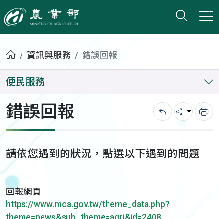
打開搜
小版
農業部
首頁
資訊與服務
錯誤回報
便民服務
錯誤回報
回上一頁
分享
列
請依您遇到的狀況，點選以下遇到的問題
回報網頁
https://www.moa.gov.tw/theme_data.php?
theme=news&sub_theme=agri&id=2408