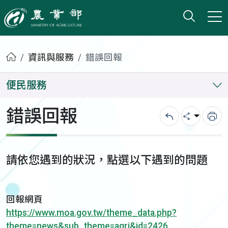
打開搜
小版
農業部
首頁
資訊與服務
錯誤回報
便民服務
錯誤回報
回上一頁
分享
列
請依您遇到的狀況，點選以下遇到的問題
回報網頁
https://www.moa.gov.tw/theme_data.php?
theme=news&sub_theme=agri&id=2426