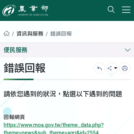
打開搜
小版
農業部
首頁
資訊與服務
錯誤回報
便民服務
錯誤回報
回上一頁
分享
列
請依您遇到的狀況，點選以下遇到的問題
回報網頁
https://www.moa.gov.tw/theme_data.php?
theme=news&sub_theme=agri&id=2554