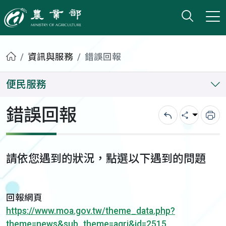
打開搜
小版
農業部
首頁
資訊與服務
錯誤回報
便民服務
錯誤回報
回上一頁
分享
列
請依您遇到的狀況，點選以下遇到的問題
回報網頁
https://www.moa.gov.tw/theme_data.php?
theme=news&sub_theme=agri&id=2515