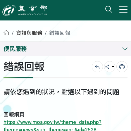
打開搜
小版
農業部
首頁
資訊與服務
錯誤回報
便民服務
錯誤回報
回上一頁
分享
列
請依您遇到的狀況，點選以下遇到的問題
回報網頁
https://www.moa.gov.tw/theme_data.php?
theme=news&sub_theme=agri&id=2528