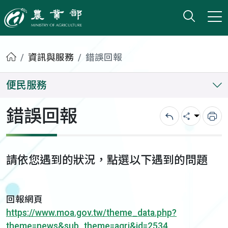
打開搜
小版
農業部
首頁
資訊與服務
錯誤回報
便民服務
錯誤回報
回上一頁
分享
列
請依您遇到的狀況，點選以下遇到的問題
回報網頁
https://www.moa.gov.tw/theme_data.php?
theme=news&sub_theme=agri&id=2534