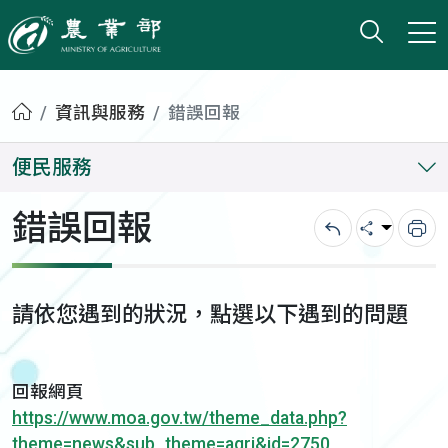
打開搜
小版
農業部
首頁
資訊與服務
錯誤回報
便民服務
錯誤回報
回上一頁
分享
列
請依您遇到的狀況，點選以下遇到的問題
回報網頁
https://www.moa.gov.tw/theme_data.php?
theme=news&sub_theme=agri&id=2750