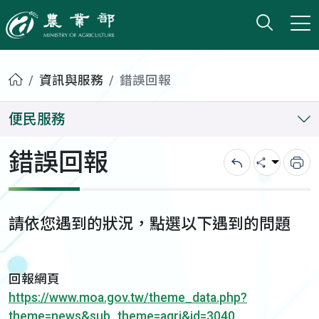
打開搜
小版
農業部
首頁
資訊與服務
錯誤回報
便民服務
錯誤回報
回上一頁
分享
列
請依您遇到的狀況，點選以下遇到的問題
回報網頁
https://www.moa.gov.tw/theme_data.php?
theme=news&sub_theme=agri&id=3040