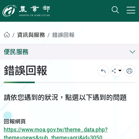
打開搜
小版
農業部
首頁
資訊與服務
錯誤回報
便民服務
錯誤回報
回上一頁
分享
列
請依您遇到的狀況，點選以下遇到的問題
回報網頁
https://www.moa.gov.tw/theme_data.php?
theme=news&sub_theme=agri&id=3050