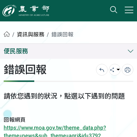
打開搜
小版
農業部
首頁
資訊與服務
錯誤回報
便民服務
錯誤回報
回上一頁
分享
列
請依您遇到的狀況，點選以下遇到的問題
回報網頁
https://www.moa.gov.tw/theme_data.php?
theme=news&sub_theme=agri&id=3792