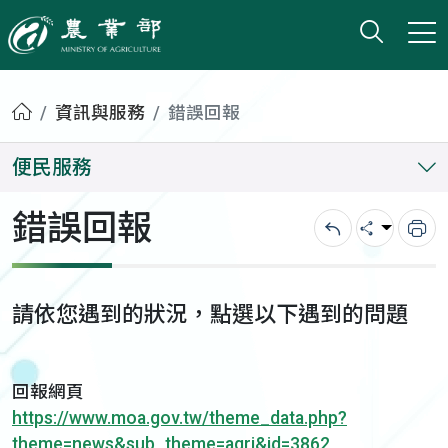
打開搜
小版
農業部
首頁
資訊與服務
錯誤回報
便民服務
錯誤回報
回上一頁
分享
列
請依您遇到的狀況，點選以下遇到的問題
回報網頁
https://www.moa.gov.tw/theme_data.php?
theme=news&sub_theme=agri&id=3862