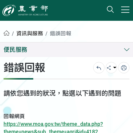
打開搜
小版
農業部
首頁
資訊與服務
錯誤回報
便民服務
錯誤回報
回上一頁
分享
列
請依您遇到的狀況，點選以下遇到的問題
回報網頁
https://www.moa.gov.tw/theme_data.php?
theme=news&sub_theme=agri&id=4182