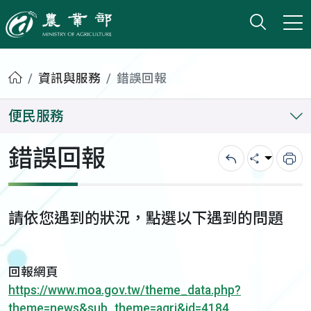
打開搜
小版
農業部
首頁
資訊與服務
錯誤回報
便民服務
錯誤回報
回上一頁
分享
列
請依您遇到的狀況，點選以下遇到的問題
回報網頁
https://www.moa.gov.tw/theme_data.php?
theme=news&sub_theme=agri&id=4184