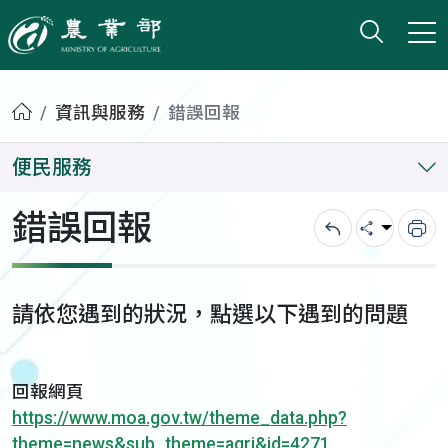
打開搜
小版
農業部
首頁
資訊與服務
錯誤回報
便民服務
錯誤回報
回上一頁
分享
列
請依您遇到的狀況，點選以下遇到的問題
回報網頁
https://www.moa.gov.tw/theme_data.php?
theme=news&sub_theme=agri&id=4271