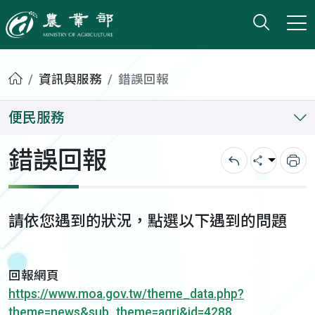
打開搜
小版
農業部
首頁
資訊與服務
錯誤回報
便民服務
錯誤回報
回上一頁
分享
列
請依您遇到的狀況，點選以下遇到的問題
回報網頁
https://www.moa.gov.tw/theme_data.php?
theme=news&sub_theme=agri&id=4288