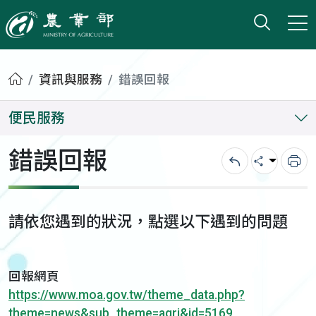
打開搜
小版
農業部
首頁
資訊與服務
錯誤回報
便民服務
錯誤回報
回上一頁
分享
列
請依您遇到的狀況，點選以下遇到的問題
回報網頁
https://www.moa.gov.tw/theme_data.php?
theme=news&sub_theme=agri&id=5169