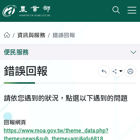
打開搜
小版
農業部
首頁
資訊與服務
錯誤回報
便民服務
錯誤回報
回上一頁
分享
列
請依您遇到的狀況，點選以下遇到的問題
回報網頁
https://www.moa.gov.tw/theme_data.php?
theme=news&sub_theme=agri&id=6818