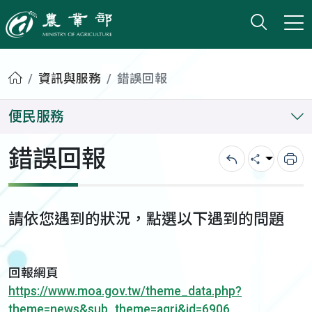
打開搜
小版
農業部
首頁
資訊與服務
錯誤回報
便民服務
錯誤回報
回上一頁
分享
列
請依您遇到的狀況，點選以下遇到的問題
回報網頁
https://www.moa.gov.tw/theme_data.php?
theme=news&sub_theme=agri&id=6906