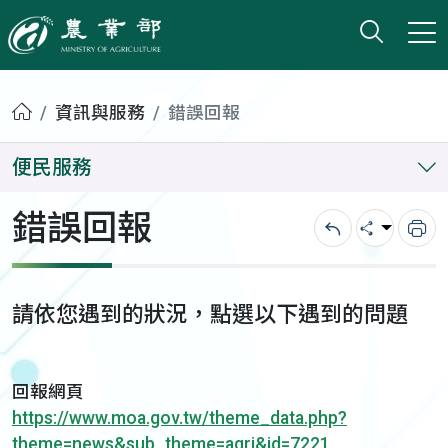
打開搜
小版
農業部
首頁
資訊與服務
錯誤回報
便民服務
錯誤回報
回上一頁
分享
列
請依您遇到的狀況，點選以下遇到的問題
回報網頁
https://www.moa.gov.tw/theme_data.php?
theme=news&sub_theme=agri&id=7221