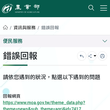
打開搜
小版
農業部
首頁
資訊與服務
錯誤回報
便民服務
錯誤回報
回上一頁
分享
列
請依您遇到的狀況，點選以下遇到的問題
回報網頁
https://www.moa.gov.tw/theme_data.php?
theme=news&sub_theme=agri&id=7417