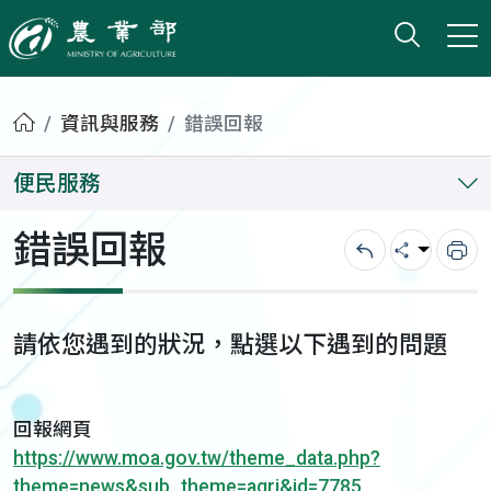
打開搜
小版
農業部
首頁
資訊與服務
錯誤回報
便民服務
錯誤回報
回上一頁
分享
列
請依您遇到的狀況，點選以下遇到的問題
回報網頁
https://www.moa.gov.tw/theme_data.php?
theme=news&sub_theme=agri&id=7785