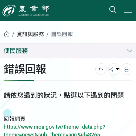
打開搜
小版
農業部
首頁
資訊與服務
錯誤回報
便民服務
錯誤回報
回上一頁
分享
列
請依您遇到的狀況，點選以下遇到的問題
回報網頁
https://www.moa.gov.tw/theme_data.php?
theme=news&sub_theme=agri&id=8265