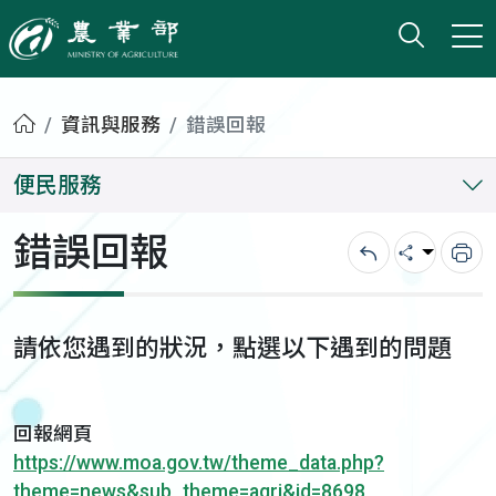
打開搜
小版
農業部
首頁
資訊與服務
錯誤回報
便民服務
錯誤回報
回上一頁
分享
列
請依您遇到的狀況，點選以下遇到的問題
回報網頁
https://www.moa.gov.tw/theme_data.php?
theme=news&sub_theme=agri&id=8698