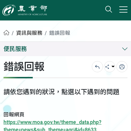
打開搜
小版
農業部
首頁
資訊與服務
錯誤回報
便民服務
錯誤回報
回上一頁
分享
列
請依您遇到的狀況，點選以下遇到的問題
回報網頁
https://www.moa.gov.tw/theme_data.php?
theme=news&sub_theme=agri&id=8633