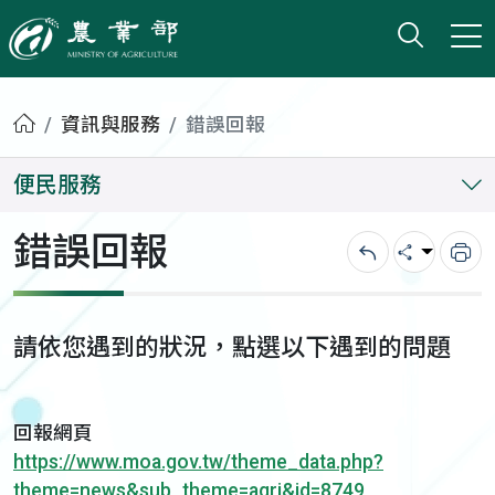
打開搜
小版
農業部
首頁
資訊與服務
錯誤回報
便民服務
錯誤回報
回上一頁
分享
列
請依您遇到的狀況，點選以下遇到的問題
回報網頁
https://www.moa.gov.tw/theme_data.php?
theme=news&sub_theme=agri&id=8749