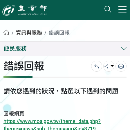
打開搜
小版
農業部
首頁
資訊與服務
錯誤回報
便民服務
錯誤回報
回上一頁
分享
列
請依您遇到的狀況，點選以下遇到的問題
回報網頁
https://www.moa.gov.tw/theme_data.php?
theme=news&sub_theme=agri&id=8719