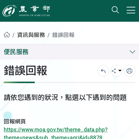
打開搜
小版
農業部
首頁
資訊與服務
錯誤回報
便民服務
錯誤回報
回上一頁
分享
列
請依您遇到的狀況，點選以下遇到的問題
回報網頁
https://www.moa.gov.tw/theme_data.php?
theme=news&sub_theme=agri&id=8878