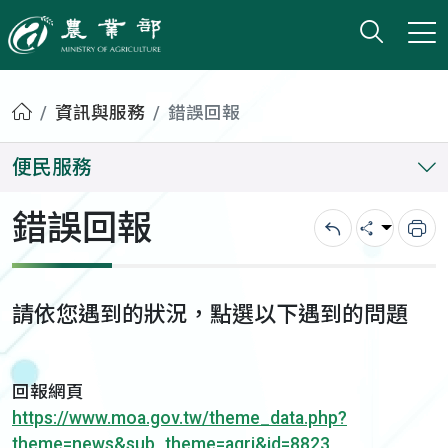
打開搜
小版
農業部
首頁
資訊與服務
錯誤回報
便民服務
錯誤回報
回上一頁
分享
列
請依您遇到的狀況，點選以下遇到的問題
回報網頁
https://www.moa.gov.tw/theme_data.php?
theme=news&sub_theme=agri&id=8823