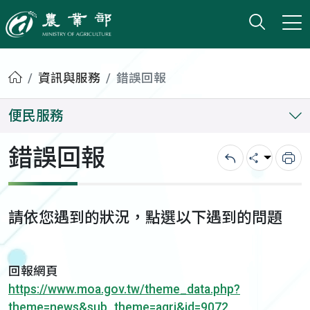
打開搜
小版
農業部
首頁
資訊與服務
錯誤回報
便民服務
錯誤回報
回上一頁
分享
列
請依您遇到的狀況，點選以下遇到的問題
回報網頁
https://www.moa.gov.tw/theme_data.php?
theme=news&sub_theme=agri&id=9072