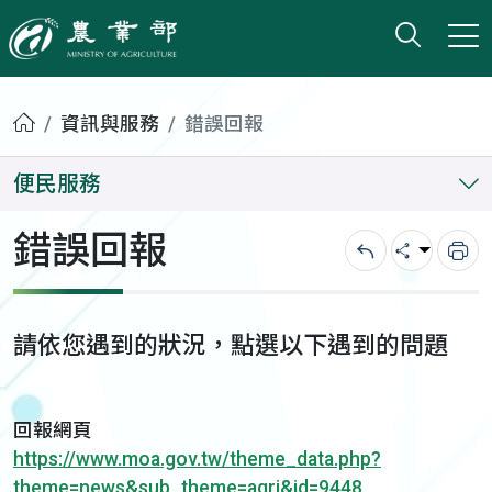
打開搜
小版
農業部
首頁
資訊與服務
錯誤回報
便民服務
錯誤回報
回上一頁
分享
列
請依您遇到的狀況，點選以下遇到的問題
回報網頁
https://www.moa.gov.tw/theme_data.php?
theme=news&sub_theme=agri&id=9448