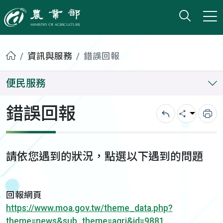
打開搜
小版
農業部
首頁
資訊與服務
錯誤回報
便民服務
錯誤回報
回上一頁
分享
列
請依您遇到的狀況，點選以下遇到的問題
回報網頁
https://www.moa.gov.tw/theme_data.php?
theme=news&sub_theme=agri&id=9881