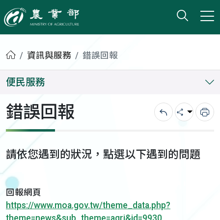
打開搜
小版
農業部
首頁
資訊與服務
錯誤回報
便民服務
錯誤回報
回上一頁
分享
列
請依您遇到的狀況，點選以下遇到的問題
回報網頁
https://www.moa.gov.tw/theme_data.php?
theme=news&sub_theme=agri&id=9930