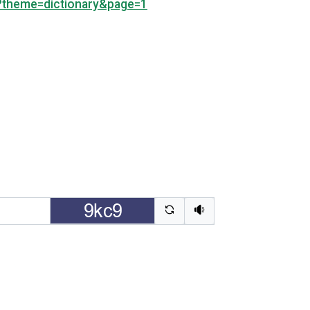
p?theme=dictionary&page=1
驗證碼重新整理
聽語音驗證碼