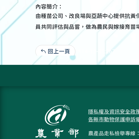
內容簡介：
由種苗公司、改良場與亞蔬中心提供抗黃
員共同評估與品嘗，做為農民與嫁接育苗場
回上一頁
114-12-31:267
隱私權及資訊安全政
各縣市動物保護申訴
農產品走私檢舉專線：08