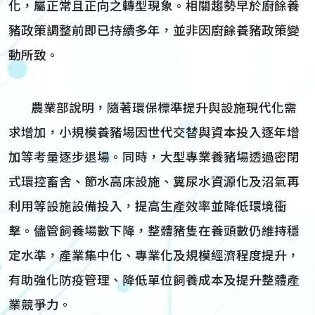
化，屬正常且正向之轉型現象。相關趨勢早於廚餘養
豬政策調整前即已持續多年，並非因廚餘養豬政策變
動所致。
農業部說明，隨著環保標準提升與設施現代化需
求增加，小規模養豬場因世代交替與資本投入逐年增
加等考量逐步退場。同時，大型專業養豬場透過密閉
式環控畜舍、節水高床設施、糞尿水資源化及沼氣再
利用等設施設備投入，提高生產效率並降低環境衝
擊。儘管飼養場數下降，整體豬隻在養頭數仍維持穩
定水準，產業集中化、專業化及規模經濟程度提升，
有助強化防疫管理、降低單位飼養成本及提升整體產
業競爭力。