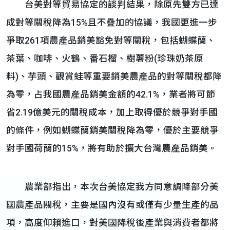
台美對等貿易協定的談判結果，除原先雙方已達
成對等關稅降為15%且不疊加的協議，我國更進一步
爭取261項農產品銷美豁免對等關稅，包括蝴蝶蘭、
茶葉、咖啡、火鶴、番石榴、樹薯粉(珍珠奶茶原
料)、芋頭、觀賞蛙等重要銷美農產品的對等關稅都降
為零，占我國農產品銷美金額的42.1%，業者將可節
省2.19億美元的關稅成本，加上取得優於競爭對手國
的條件，例如蝴蝶蘭銷美關稅降為零，優於主要競爭
對手國荷蘭的15%，將有助於擴大台灣農產品銷美。
農業部指出，本次台美協定我方同意調降部分美
國農產品關稅，主要是國內沒有或僅有少量生產的品
項，高度仰賴進口，對美國降稅後產業與消費者都將