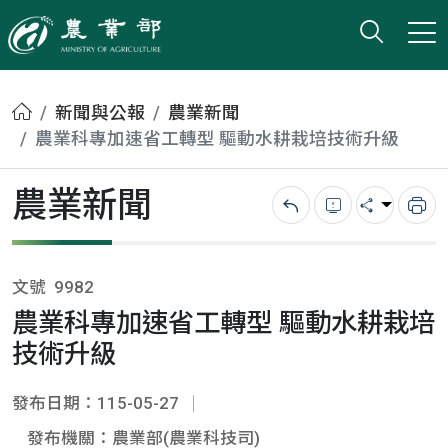
打開搜
小版
農業部
首頁
新聞與公報
農業新聞
農業科專加速省工轉型 驅動水耕栽培技術升級
農業新聞
回上一頁
錯誤回報
分享
列
文號
9982
農業科專加速省工轉型 驅動水耕栽培
技術升級
發布日期：115-05-27
發布機關：農業部(農業科技司)