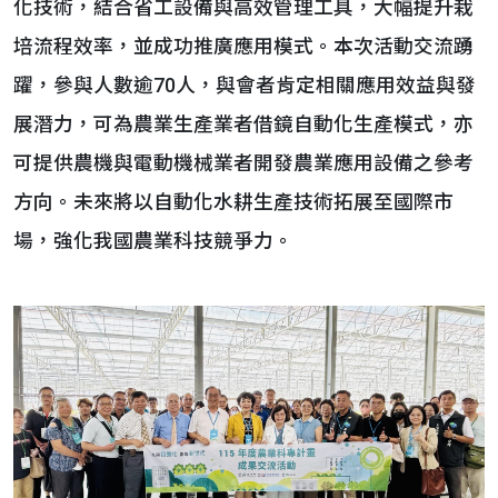
化技術，結合省工設備與高效管理工具，大幅提升栽
培流程效率，並成功推廣應用模式。本次活動交流踴
躍，參與人數逾70人，與會者肯定相關應用效益與發
展潛力，可為農業生產業者借鏡自動化生產模式，亦
可提供農機與電動機械業者開發農業應用設備之參考
方向。未來將以自動化水耕生產技術拓展至國際市
場，強化我國農業科技競爭力。