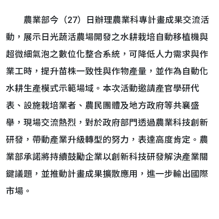
農業部今（27）日辦理農業科專計畫成果交流活
動，展示日光蔬活農場開發之水耕栽培自動移植機與
超微細氣泡之數位化整合系統，可降低人力需求與作
業工時，提升苗株一致性與作物產量，並作為自動化
水耕生產模式示範場域。本次活動邀請產官學研代
表、設施栽培業者、農民團體及地方政府等共襄盛
舉，現場交流熱烈，對於政府部門透過農業科技創新
研發，帶動產業升級轉型的努力，表達高度肯定。農
業部承諾將持續鼓勵企業以創新科技研發解決產業關
鍵議題，並推動計畫成果擴散應用，進一步輸出國際
市場。