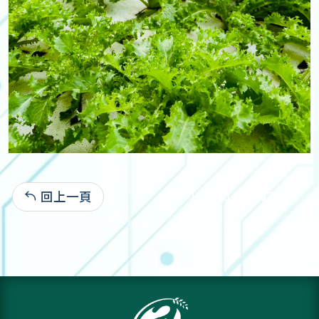
回上一頁
115-05-27:603