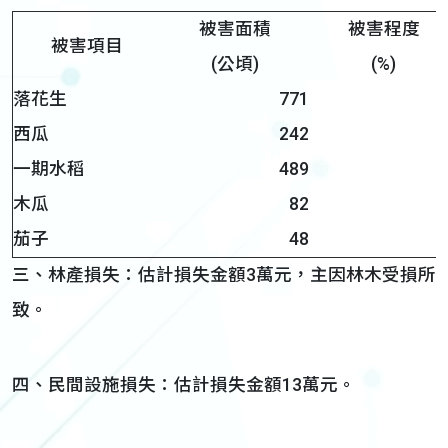
被害面積
被害程度
被害項目
(公頃)
(%)
落花生
771
2
西瓜
242
2
一期水稻
489
1
木瓜
82
2
茄子
48
2
三、林產損失：估計損失金額3萬元，主因林木受損所
致。
四、民間設施損失：估計損失金額13萬元。