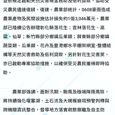
並依規定啟動天然災害現金救助及低利貸款，協助受
災農民儘速復耕、復建。農業部統計，0608豪雨造成
農業產物及民間設施估計損失約1億3,046萬元。農業
部已陸續公告辦理彰化縣落花生；雲林落花生、高
粱、仙草；新竹縣部分鄉鎮瓜果類；屏東縣部分鄉鎮
蔬菜類、瓜果類、花卉及里港鄉水平棚架網室-整體結
構等天然災害救助及低利貸款，另針對花生災害莢，
亦已啟動專案協助措施，以確保受災農民獲得即時協
助。
農業部強調，面對汛期、颱風及極端降雨風險，
將持續強化堰塞湖、土石流及大規模崩塌預警判釋與
跨機關資訊整合，督導地方落實疏散撤離及自主防