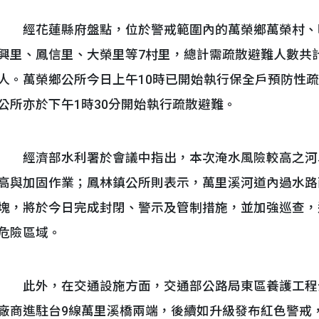
經花蓮縣府盤點，位於警戒範圍內的萬榮鄉萬榮村、
興里、鳳信里、大榮里等7村里，總計需疏散避難人數共計1
人。萬榮鄉公所今日上午10時已開始執行保全戶預防性
公所亦於下午1時30分開始執行疏散避難。
經濟部水利署於會議中指出，本次淹水風險較高之河段
高與加固作業；鳳林鎮公所則表示，萬里溪河道內過水路
塊，將於今日完成封閉、警示及管制措施，並加強巡查，
危險區域。
此外，在交通設施方面，交通部公路局東區養護工程
廠商進駐台9線萬里溪橋兩端，後續如升級發布紅色警戒