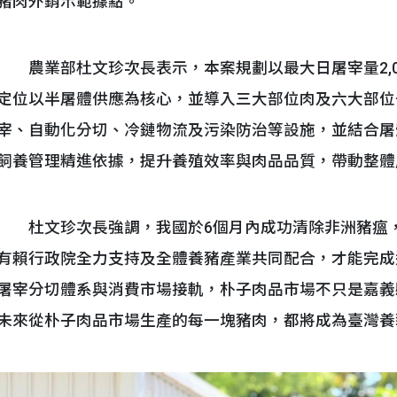
豬肉外銷示範據點。
農業部杜文珍次長表示，本案規劃以最大日屠宰量2,00
定位以半屠體供應為核心，並導入三大部位肉及六大部位
宰、自動化分切、冷鏈物流及污染防治等設施，並結合屠
飼養管理精進依據，提升養殖效率與肉品品質，帶動整體
杜文珍次長強調，我國於6個月內成功清除非洲豬瘟，
有賴行政院全力支持及全體養豬產業共同配合，才能完成
屠宰分切體系與消費市場接軌，朴子肉品市場不只是嘉義
未來從朴子肉品市場生產的每一塊豬肉，都將成為臺灣養