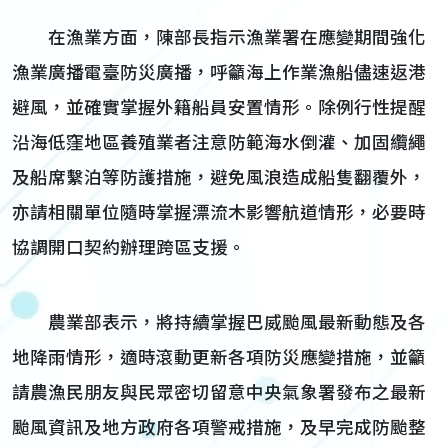
在漁業方面，陳部長指示漁業署在應變期間強化
漁業廣播電臺防災廣播，呼籲海上作業漁船儘速返港
避風，並確實掌握外籍船員安置情形。除例行性提醒
沿海低窪地區養殖業者注意防範海水倒灌、加固纜繩
及船席繫泊等防護措施，避免風浪造成船隻翻覆外，
亦請相關單位隨時掌握漂流木影響航道情形，必要時
協調開口契約辦理跨區支援。
農業部表示，將持續掌握巴威颱風最新動態及各
地降雨情形，適時滾動更新各項防災應變措施，並籲
請農漁民朋友與民眾密切留意中央氣象署發布之最新
颱風資訊及地方政府各項警戒措施，及早完成防颱整