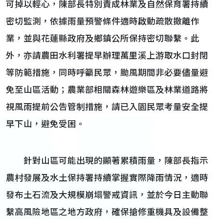
可掉以輕心，陳部長特別責成林業及自然保育署持續
密切監測，依據雨量預警條件適時啟動疏散撤離作
業，並與花蓮縣政府及鄉鎮公所保持密切聯繫。此
外，亦請農田水利署提早辦理萬里溪上游取水口封閉
等防範措施，同時呼籲民眾，颱風期間非必要儘量避
免至山區活動；農業部相關森林遊樂區及林業道路將
視風雨提前公告管制措施，請已入園民眾考量安全提
早下山，避免受困。
針對山區可能出現的顯著累積雨量，陳部長指示
農村發展及水土保持署持續掌握實際降雨情況，適時
發布土石流及大規模崩塌警戒資訊，並於今日主動聯
繫高風險地區之地方政府，確保搶修重機具及設備整