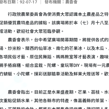
發布日期：92-07-17
發布機關：農委會
行政院農業委員會為使消費大眾認識本土農產品之特
促銷優質農特產品的據點。該廣場將於本（七）月十八至
嚐活動，歡迎社會大眾蒞臨參觀。
農委會表示，台中希望廣場開幕期間，將提供各式的
湯、炒米粉、關西的仙草冰、南化的芒果冰，以及木瓜、
各項民俗才藝、原住民舞蹈、媽媽教室等才藝表演，趣味
親手樁麻糬、組合盆栽、陀螺、童玩等DIY。現場有一元
竹蜻蜓、小陀螺，摸彩送腳踏車活動及鮮果大贈送等，歡
農委會指出，目前正是水果盛產期，芒果、荔枝、水
次重點促銷水果，其他各縣市的特產，像嘉義縣的茶葉、