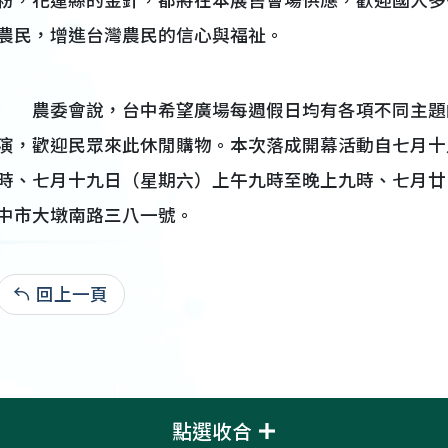
粉，花蓮縣的金針，都將在本展售會場供應，歡迎國人多
農民，增進台灣農民的信心與福祉。
農委會說，台中希望廣場每週假日均有各項不同主題
演，歡迎民眾來此休閒購物。本次落成開幕活動自七月十
時、七月十九日（星期六）上午九時至晚上九時、七月廿
中市大墩南路三八一號。
回上一頁
-1911-00-00:7,233
點選收合