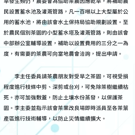
旱發生頻仍，農委會為協助茶農因應乾旱，將補助農
民設置蓄水池及灌溉管路，凡一百噸以上大型屬於公
用的蓄水池，將由該會水土保持局協助規劃設置。至
於農民個別茶園的小型蓄水塔及灌溉管路，則由該會
中部辦公室輔導設置，補助以設置費用的三分之一為
度，有需要的茶農可向當地農會洽詢，提出申請。
李主任委員請茶農朋友對受旱之茶園，可視受損
程度進行枝條中剪、深剪或台刈，可免除茶樹繼續枯
死。亦可加強敷蓋，防止土壤水份蒸發，以保護茶
園。李主委並指示該會茶業改良場即時派員至各茶葉
產區進行技術輔導，以防止災情繼續擴大。