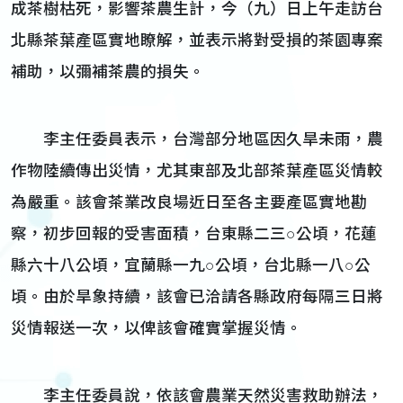
成茶樹枯死，影響茶農生計，今（九）日上午走訪台
北縣茶葉產區實地瞭解，並表示將對受損的茶園專案
補助，以彌補茶農的損失。
李主任委員表示，台灣部分地區因久旱未雨，農
作物陸續傳出災情，尤其東部及北部茶葉產區災情較
為嚴重。該會茶業改良場近日至各主要產區實地勘
察，初步回報的受害面積，台東縣二三○公頃，花蓮
縣六十八公頃，宜蘭縣一九○公頃，台北縣一八○公
頃。由於旱象持續，該會已洽請各縣政府每隔三日將
災情報送一次，以俾該會確實掌握災情。
李主任委員說，依該會農業天然災害救助辦法，