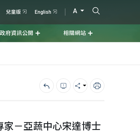
打開搜尋輸入
A
兒童版
English
政府資訊公開
相關網站
回上一頁
錯誤回報
分享
列印
專家－亞蔬中心宋達博士