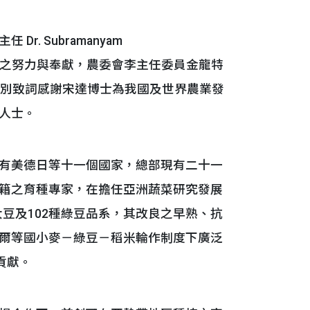
 Subramanyam
作所作之努力與奉獻，農委會李主任委員金龍特
特別致詞感謝宋達博士為我國及世界農業發
人士。
有美德日等十一個國家，總部現有二十一
籍之育種專家，在擔任亞洲蔬菜研究發展
大豆及102種綠豆品系，其改良之早熟、抗
爾等國小麥－綠豆－稻米輪作制度下廣泛
貢獻。