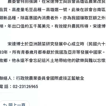
農委會特別強調，在宋達博士與該會高雄區農業改良
品質、高產量毛豆品種－高雄選一號，此後在該會台南區
類新品種，除嘉惠國內消費者外，亦為我國賺取巨額之外
噸，年出口值約五千萬美元，有效提升農民所得，宋達博
宋達博士於亞洲蔬菜研究發展中心成立時（民國六十
33年，所有青春歲月都奉獻於我國及亞非等發展中國家
故鄉，他永遠不會忘記這片土地帶給他的歡樂與難以忘懷
聯絡人：行政院農業委員會國際處技正藍敏全
電 話：02-23126965
回上一頁
94-04-28:3,491